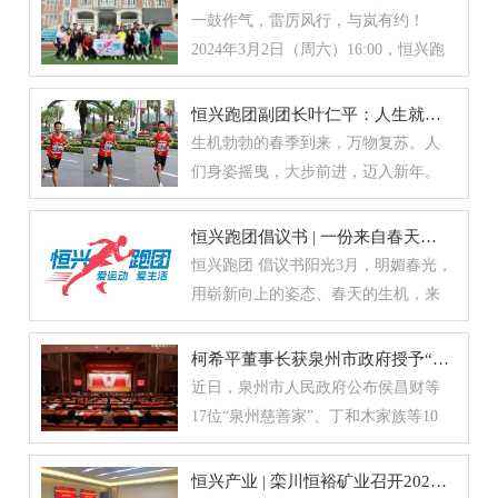
动、围炉煮茶和餐叙，共度三八节下
一鼓作气，雷厉风行，与岚有约！
午的休闲时光，致敬花样年华！当天
2024年3月2日（周六）16:00，恒兴跑
下午2点半，风光迤逦的环岛路鹭江佲
团首场线下跑活动暨第46期悦界分享
家，迎来恒兴集团女神一行。集团工
会，在柯岚岚团长（集团公司董事副
恒兴跑团副团长叶仁平：人生就像马拉松 胜利在于坚持
会邀请插花老师，在酒店一楼户外走
总裁）、叶仁平副团长带领下进行。
生机勃勃的春季到来，万物复苏。人
廊进行花艺教学。海风吹来一丝凉
近30位热爱跑步的职工相聚在华师希
们身姿摇曳，大步前进，迈入新年。
意，却挡不住阳光照射的好天气，这
平双语学校西操场，参与首跑活动，
2024年厦门马拉松赛，在1月7日拉开
是近日唯一一次暖阳照耀，大家游玩
共度下午运动时光。当天开跑前集合
帷幕。厦门恒兴集团一位卓越跑者叶
恒兴跑团倡议书 | 一份来自春天的诚意相邀
的心情，也变得格外美丽。整齐摆放
完毕，受邀前来的吴教练，先带所有
仁平，也正式开启属于他的2024新年
恒兴跑团 倡议书阳光3月，明媚春光，
在桌上的花材，吸引了女孩们的目
跑团成员进行静态拉伸。根据各自身
赛季。叶仁平不是参与厦马的唯一恒
用崭新向上的姿态、春天的生机，来
光。人还未到齐，女孩们便叽叽喳
体状况，教练还为大家一一答疑解
兴人，集团董事副总裁柯岚岚，也低
绽放一年新的色彩——这是一份来自
喳，迫不及待想要抢先进行花艺学习
惑。随后，跑团成员们在团长带领
调完赛，展现了恒兴女性的飒爽英
春天的诚意相邀：经集团工会跑团筹
柯希平董事长获泉州市政府授予“泉州慈善家”荣誉
之旅。插花一开始，老师让大家在花
下，集体出发开跑。恒兴跑团成员们
姿。本期特别策划，我们先邀请到恒
备组讨论并倡议，从今年起成立恒兴
近日，泉州市人民政府公布侯昌财等
桶上各自贴上“我爱恒兴”的小贴纸。
在周末的校园中，留下各自奔跑足
兴跑者当中的佼佼者叶仁平，一起聊
跑团，邀请热爱运动的集团董事副总
17位“泉州慈善家”、丁和木家族等10
女生们开始目光追随老师的讲解，左
迹。首场线下活动热情高涨，现场没
聊他的跑步故事。厦马跑进3小时 对成
裁柯岚岚担任跑团团长，由跑进厦马3
个“泉州慈善世家”、黄文佳等48位“泉
顾右盼相互切磋，一一倒腾着自己手
要求和限制各自跑步公里数及配速，
绩很满意叶仁平，南平人，1981年出
小时内的云顶物业同仁叶仁平，工会
州慈善大使”、福建省发树慈善基金会
中的鲜花。根据各自喜好不同，插花
恒兴产业 | 栾川恒裕矿业召开2023年度经营工作会议
但大家在跑前都给自己立下小小flag，
生，2024年他的厦马成绩为2:57:45。
委员、总裁办跑步新秀沈言群担任副