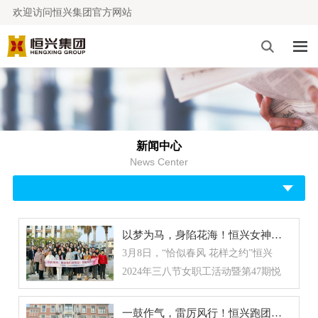
欢迎访问恒兴集团官方网站
新闻中心
News Center
以梦为马，身陷花海！恒兴女神的春日探索
3月8日，“恰似春风 花样之约”恒兴
2024年三八节女职工活动暨第47期悦
界分享会，在鹭江·佲家酒店进行。集
团总部40多位女职工，通过插花活
一鼓作气，雷厉风行！恒兴跑团举办首场线下跑活动