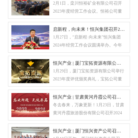
等39个“泉州慈善企业（机构）”名
完成的风格也各不相同。大家在潜心
2月1日，栾川恒裕矿业有限公司召开
在跑程中尽量完成目标，并纷纷在群
跑进3小时，对大多数跑者来说，都很
团长，并诚挚欢迎全体集团同仁加入
单。2月20日上午，泉州市慈善大会在
创作的同时，也不忘与插花作品来一
2023年度经营工作会议。恒裕公司董
内打卡。现场由嘉颐善餐饮备好功能
不容易。厦马起伏大的赛道，让他对
恒兴跑团。“爱运动的人，热爱生活，
泉州人民会堂举行，为“泉州慈善家”
张合影自拍。无论几岁，只要女人和
事长柯银辉、总经理潘剑云、副总经
饮料、水果、肉包等各种补给，为跑
这个成绩很满意，这是他7届厦马成绩
因为热爱而坚持！”正如柯岚岚副总裁
“泉州慈善世家” “泉州慈善大使”“泉州
鲜花相加，悦己，就是最
理、厂部负责人、车间主任、科长及
团成员提供丰富饮食，让大家在现场
启新程，向未来！恒兴集团召开2024年经营工作会议
最好的一次。比赛前，他对自己的完
曾在跑步分享会上所说。对个人而
慈善企业（机构）”颁发牌匾。厦门恒
受表彰优秀员工参加了会议。会议对
边交流边享用。一个个精致美味的“小
1月27日，“启新程·向未来”恒兴集团
赛目标就相对明确，能进3小时就好。
言，我们除了踏实认真工作，也要好
兴集团柯希平董事长被评为“泉州慈善
公司2023年各项工作进行了全面总
肉包”，开启了当天下午的重要话题，
2024年经营工作会议圆满举办。今年
如果状态好，他当然也想刷新自己的
好爱自己，爱生活。跑步是一项正能
家”。泉州慈善家（17个）侯昌财 厦门
结，布置了2024年生产经营目标及各
也给了跑团成员们实实在在的满足
经营工作会议首次选择在华师希平双
PB成绩——福马2:53:44。“因为这届报
量的运动，制定自己的小目标，挥洒
源昌集团有限公司许世辉 达利食品集
项工作计划。2023年年会较比往年，
感！一起跑的约定
语学校报告厅举行，集团董事会成员
名选手成绩都很卷，我的历史最好成
恒兴产业 | 厦门宝拓资源有限公司举办年度评优颁奖表彰先进
汗水，保持健康。于集团来说，在恒
团有限公司黄朝阳 中骏集团控股有限
增加了各单位负责人对本部门各项工
及经营班子、集团总部全员、各子单
绩只能被排在B区，同在第一枪出发，
1月29日，厦门宝拓资源有限公司举行
兴的大家庭里，除了工作，我们还可
公司姚志胜 泉州东海开发有限公司李
作事宜的汇报及2024年工作计划的议
位经理级以上人员共200多人通过线
前一公里拥堵基本跑不开，用了4分48
2023年度评优颁奖典礼，宝拓公司董
以有更多其他在一起的欢乐时光。希
贤义 信义集团（玻璃）有限公司柯希
题。总经理潘剑云对公司2023年整体
上、线下参加了会议。集团公司总裁
秒，再加上大
事长张彬以及全体同仁参加了会议，
望借由恒兴跑团的成立，来传递热爱
平 厦门恒兴集团有限公司杨孙西 香江
目标完成情况进行了总结，解析了当
柯家琪作全集团年度经营工作报告，
总结过去，展望未来，表彰先进。会
生活、积极向上的信念。今年也是恒
恒兴产业 | 甘肃黄河丹霞公司召开2024年经营工作会议
国际集团有限公司林树哲 南益集团
前存在的问题，部署了2024年重点工
全面总结了2023年度经营情况，传达
上，张彬董事长表示，2023年公司面
兴集团成立30周年，集团各项事业孕
冬去春来，万象更新！1月23日，甘肃
（福建）有限公司陈祖昌 菲律宾龙威
作计划。潘总认为，在公司全年生产
了董事会及经营班子制定的2024年经
临了许多挑战，但整体经营方向是正
育着新变化、新生机，每位恒兴人都
黄河丹霞旅游股份有限公司召开2024
集团公司陈建福 福建晋兴集团有限公
经营亏损的情况下，集团公司认同大
营目标，明确了工作重点和具体要
确的。他向全体宝拓员工表示感谢，
是恒兴事业的推动者和参与者。恒兴
年“志之所趋，无远弗届”主题经营工
司蔡经阳 伟华电业有限公司林孝发 九
家的付出，给予了年终奖金，希望大
求。集团董事副总裁王伟文作全集团
感谢所有人一年来的辛勤付出和不懈
成立跑团的意义，不在于
作会议，深入总结2023年度经营工作
牧集团有限公司洪及祥 菲律宾鸿盛地
恒兴产业 | 厦门恒兴资产公司召开年会 现场进行评优表彰
家理解和感谢集团公司董事长的心
财务工作报告，各子单位负责人分别
努力。张彬说，我们与行业内的其他
成果，谋篇布局、全面开启2024年度
产集团施天佑 福建百宏聚纤科技实业